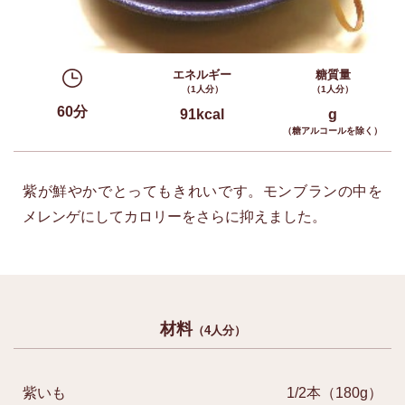
エネルギー
糖質量
（1人分）
（1人分）
60分
91kcal
g
（糖アルコールを除く）
紫が鮮やかでとってもきれいです。モンブランの中を
メレンゲにしてカロリーをさらに抑えました。
材料
（4人分）
紫いも
1/2本（180g）