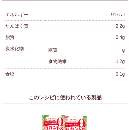
エネルギー
91kcal
たんぱく質
2.2g
脂質
0.4g
炭水化物
糖質
g
食物繊維
1.2g
食塩
0.1g
このレシピに使われている製品