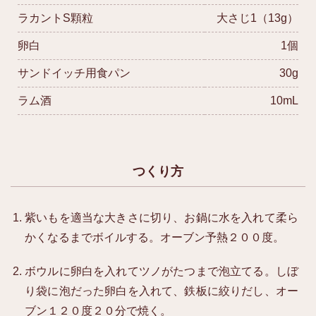
ラカントS顆粒
大さじ1（13g）
卵白
1個
サンドイッチ用食パン
30g
ラム酒
10mL
つくり方
紫いもを適当な大きさに切り、お鍋に水を入れて柔ら
かくなるまでボイルする。オーブン予熱２００度。
ボウルに卵白を入れてツノがたつまで泡立てる。しぼ
り袋に泡だった卵白を入れて、鉄板に絞りだし、オー
ブン１２０度２０分で焼く。